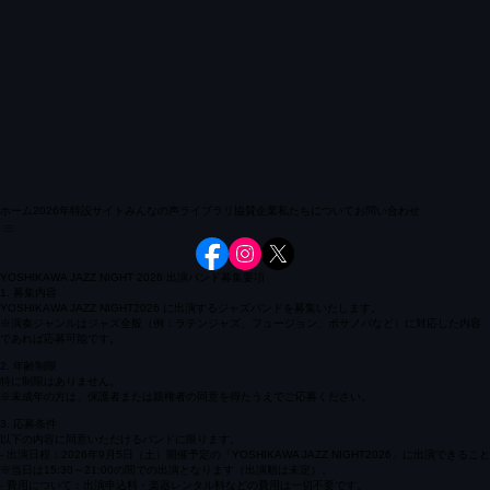
ホーム
2026年特設サイト
みんなの声
ライブラリ
協賛企業
私たちについて
お問い合わせ
YOSHIKAWA JAZZ NIGHT 2026 出演バンド募集要項
1. 募集内容
YOSHIKAWA JAZZ NIGHT2026 に出演するジャズバンドを募集いたします。
※演奏ジャンルはジャズ全般（例：ラテンジャズ、フュージョン、ボサノバなど）に対応した内容
であれば応募可能です。
2. 年齢制限
特に制限はありません。
※未成年の方は、保護者または親権者の同意を得たうえでご応募ください。
3. 応募条件
以下の内容に同意いただけるバンドに限ります。
- 出演日程：2026年9月5日（土）開催予定の「YOSHIKAWA JAZZ NIGHT2026」に出演できること