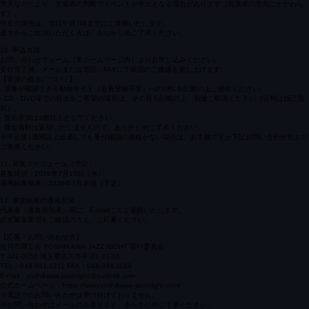
9. 雨天時の対応
荒天などにより、主催者の判断でイベントが中止となる場合があります（出演者の意向にかかわら
ず）。
中止の場合は、当日午前7時までにご連絡いたします。
遠方からご出演いただく方は、あらかじめご了承ください。
10. 申込方法
お問い合わせフォーム（本ホームページ内）よりお申し込みください。
受付完了後、メールまたは電話・FAXにて確認のご連絡を差し上げます。
【音源の提出について】
- 演奏が確認できる動画サイト（会員登録不要）へのURLを記載の上ご提出ください。
- CD・DVD等での提出をご希望の場合は、その旨を記載の上、別途ご郵送ください（送料は自己負
担）。
- 提出音源は3曲以上としてください。
- 提出資料は返却いたしませんので、あらかじめご了承ください。
※申込後1週間以上経過しても受付確認の連絡がない場合は、お手数ですが下記お問い合わせ先まで
ご連絡ください。
11. 募集スケジュール（予定）
募集締切：2026年7月15日（水）
選考結果発表：2026年7月末頃（予定）
12. 審査結果の通知方法
代表者（連絡担当者）宛に、E-mailにてご連絡いたします。
必ず募集要項をご確認のうえ、ご応募ください。
【応募・お問い合わせ先】
吉川市商工会 YOSHIKAWA JAZZ NIGHT 実行委員会
〒342-0056 埼玉県吉川市平沼1-21-16
TEL：048-981-1211 FAX：048-984-1189
E-mail：yoshikawa.jazznight@outlook.com
公式ホームページ：https://www.yoshikawa-jazznight.com/