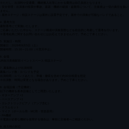
※当日は15:30～21:00の間での出演となります（出演順は未定）。
- 費用について：出演申込料・楽器レンタル料などの費用は一切不要です。
※ただし、出演料や交通費、機材搬入出等にかかる費用は自己負担となります。
- 安全管理：出演者の怪我や事故、楽器・機材の破損・盗難等について、主催者は一切の責任を負い
ません。
- 屋外ステージ：特設ステージは屋外に設置予定です。屋外での演奏が可能なバンドであること。
4. 選考方法
書類選考にて実施いたします。
ご応募いただいた中から、ステージ構成や演奏形態などを総合的に考慮して選考を行います。
※選考結果に関するお問い合わせにはお応えできませんので、予めご了承ください。
5. 実施日・時間
開催日：2026年9月5日（土）
開催時間：15:30～21:00（※荒天中止）
6. 会場
JR吉川美南駅前イベントスペース 特設ステージ
7. 募集数および出演時間
募集バンド数：3バンドを予定
出演時間：1バンドあたり、準備・撤収を含めて約30分程度を想定
※出演数・時間は変更となる場合があります。予めご了承ください。
8. 会場設備（予定機材）
以下の機材を基本設備としてご用意いたします。
- ギターアンプ ×1
- ベースアンプ ×1
- エレクトリックピアノ（アンプ含む）
- ドラムセット
- マイク（ボーカル用・MC用・管楽器用）
- PA機材
※電源が必要な機材を使用する場合は、事前に主催者へご相談ください。